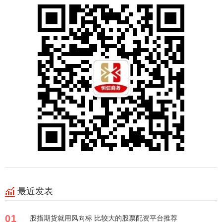
最近发表
01
股指期货就用风向标 比较大的股票配资平台推荐