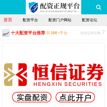
首页
配资平台
配资门户网站
配资论坛
十大配资平台推荐
恒信证券官网
共
100
+平台