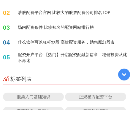
02
炒股配资平台官网 比较大的股票配资公司排名TOP
03
场内配资条件 比较知名的配资网站排行榜
04
什么软件可以杠杆炒股 高效配资服务，助您魔幻股市
配资开户平台 【热门】开启配资配融新篇章，稳健投资从此
05
不再迷
标签列表
股票入门基础知识
正规杨方配资平台
股票配资公司官方
股票杠杠配资
券商配资业务
正规实盘配资平台