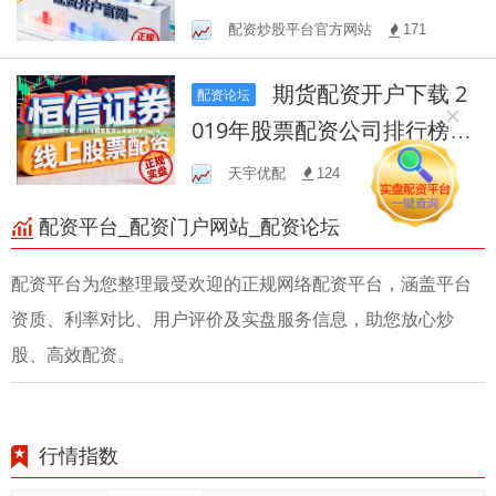
规定和风险注意事项
配资炒股平台官方网站
171
期货配资开户下载 2
配资论坛
019年股票配资公司排行榜To
p10
天宇优配
124
配资平台_配资门户网站_配资论坛
配资平台为您整理最受欢迎的正规网络配资平台，涵盖平台
资质、利率对比、用户评价及实盘服务信息，助您放心炒
股、高效配资。
行情指数