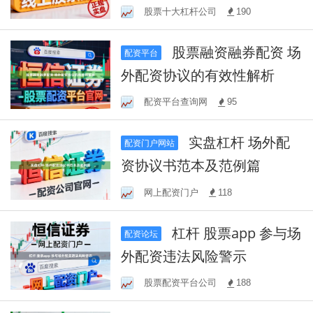
理指引
股票十大杠杆公司
190
股票融资融券配资 场
配资平台
外配资协议的有效性解析
配资平台查询网
95
实盘杠杆 场外配
配资门户网站
资协议书范本及范例篇
网上配资门户
118
杠杆 股票app 参与场
配资论坛
外配资违法风险警示
股票配资平台公司
188