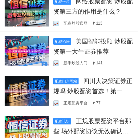
网络股票配资 炒股配
配资平台
资第三方的作用是什么？
配资炒股官网
113
美国智能投顾 炒股配
配资论坛
资第一大牛证券推荐
新手炒股入门
141
四川大决策证券正
配资门户网站
规吗 炒股配资首选！第一大
牛证券助你轻松获利
正规配资平台
77
正规股票配资平台那
配资论坛
些 场外配资协议无效确认处